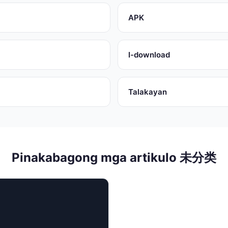
APK
I-download
Talakayan
Pinakabagong mga artikulo 未分类