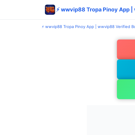
⚡ wwvip88 Tropa Pinoy App | 
⚡ wwvip88 Tropa Pinoy App | wwvip88 Verified B