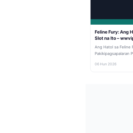
Feline Fury: Ang 
Slot na Ito – ww
Ang Hatol sa Feline
Pakikipagsapalaran 
wwvip88game mga onl
06 Hun 2026