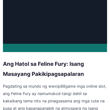
Ang Hatol sa Feline Fury: Isang
Masayang Pakikipagsapalaran
Pagdating sa mundo ng wwvip88game mga online slot,
ang Feline Fury ay namumukod-tangi dahil sa
kakaibang tema nito na pinagsasama ang mga cute na
pusa at ang kapanapanabik na atmospera ng isang