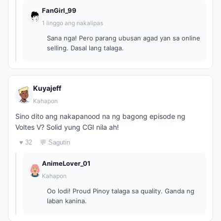
FanGirl_99
1 linggo ang nakalipas
Sana nga! Pero parang ubusan agad yan sa online
selling. Dasal lang talaga.
Kuyajeff
Kahapon
Sino dito ang nakapanood na ng bagong episode ng
Voltes V? Solid yung CGI nila ah!
♥ 32
💬 Sagutin
AnimeLover_01
Kahapon
Oo lodi! Proud Pinoy talaga sa quality. Ganda ng
laban kanina.