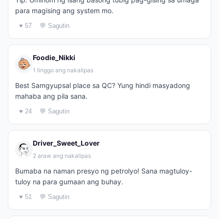
para magising ang system mo.
♥ 57
💬 Sagutin
Foodie_Nikki
1 linggo ang nakalipas
Best Samgyupsal place sa QC? Yung hindi masyadong
mahaba ang pila sana.
♥ 24
💬 Sagutin
Driver_Sweet_Lover
2 araw ang nakalipas
Bumaba na naman presyo ng petrolyo! Sana magtuloy-
tuloy na para gumaan ang buhay.
♥ 51
💬 Sagutin