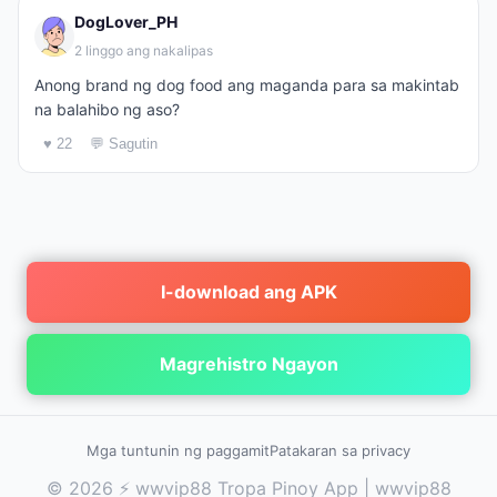
DogLover_PH
2 linggo ang nakalipas
Anong brand ng dog food ang maganda para sa makintab
na balahibo ng aso?
♥ 22
💬 Sagutin
I-download ang APK
Magrehistro Ngayon
Mga tuntunin ng paggamit
Patakaran sa privacy
© 2026 ⚡ wwvip88 Tropa Pinoy App | wwvip88