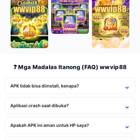
❓ Mga Madalas Itanong (FAQ) wwvip88
APK tidak bisa diinstall, kenapa?
Aplikasi crash saat dibuka?
Apakah APK ini aman untuk HP saya?