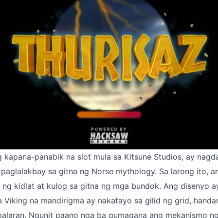
g kapana-panabik na slot mula sa Kitsune Studios, ay nag
 paglalakbay sa gitna ng Norse mythology. Sa larong ito, 
w ng kidlat at kulog sa gitna ng mga bundok. Ang disenyo a
 Viking na mandirigma ay nakatayo sa gilid ng grid, hand
palaran. Ngunit paano nga ba gumagana ang mekanismo ng 