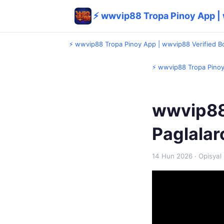
⚡ wwvip88 Tropa Pinoy App | 
⚡ wwvip88 Tropa Pinoy App | wwvip88 Verified B
⚡ wwvip88 Tropa Pinoy
wwvip88
Paglalar
14 Hun 2026
· Opisyal