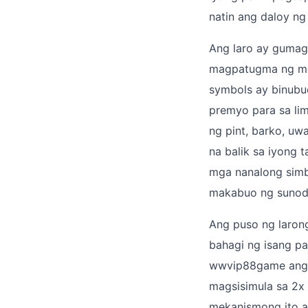
natin ang daloy ng
Ang laro ay gumaga
magpatugma ng mg
symbols ay binubuo
premyo para sa li
ng pint, barko, uw
na balik sa iyong 
mga nanalong simb
makabuo ng sunod-
Ang puso ng larong
bahagi ng isang p
wwvip88game ang s
magsisimula sa 2x
mekanismong ito a