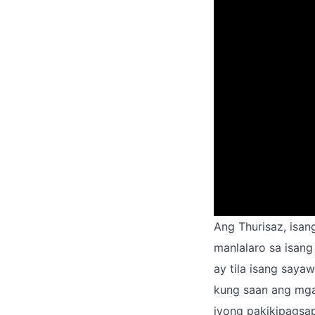
Ang Thurisaz, isan
manlalaro sa isang
ay tila isang saya
kung saan ang mga
iyong pakikipagsa