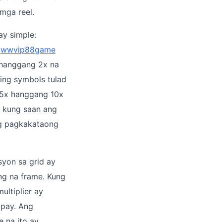
mga reel.
ay simple:
g
wwvip88game
 hanggang 2x na
ing symbols tulad
g 5x hanggang 10x
, kung saan ang
ng pagkakataong
syon sa grid ay
ng na frame. Kung
ltiplier ay
mpay. Ang
 na ito ay