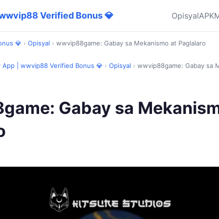
wwvip88 Verified Bonus 💎
Opisyal
APK
M
onus 💎
›
Opisyal
›
wwvip88game: Gabay sa Mekanismo at Paglalaro
 App | wwvip88 Verified Bonus 💎
›
Opisyal
›
wwvip88game: Gabay sa Me
game: Gabay sa Mekanism
o