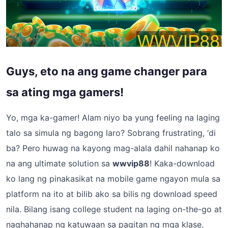
Guys, eto na ang game changer para
sa ating mga gamers!
Yo, mga ka-gamer! Alam niyo ba yung feeling na laging
talo sa simula ng bagong laro? Sobrang frustrating, ‘di
ba? Pero huwag na kayong mag-alala dahil nahanap ko
na ang ultimate solution sa
wwvip88
! Kaka-download
ko lang ng pinakasikat na mobile game ngayon mula sa
platform na ito at bilib ako sa bilis ng download speed
nila. Bilang isang college student na laging on-the-go at
naghahanap ng katuwaan sa pagitan ng mga klase,