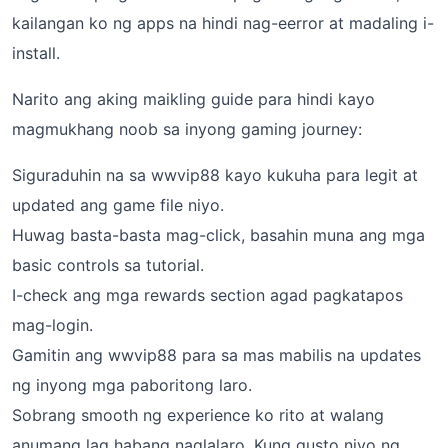
kailangan ko ng apps na hindi nag-eerror at madaling i-
install.
Narito ang aking maikling guide para hindi kayo
magmukhang noob sa inyong gaming journey:
Siguraduhin na sa wwvip88 kayo kukuha para legit at
updated ang game file niyo.
Huwag basta-basta mag-click, basahin muna ang mga
basic controls sa tutorial.
I-check ang mga rewards section agad pagkatapos
mag-login.
Gamitin ang wwvip88 para sa mas mabilis na updates
ng inyong mga paboritong laro.
Sobrang smooth ng experience ko rito at walang
anumang lag habang naglalaro. Kung gusto niyo ng