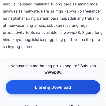
mabilis, na isang malaking tulong para sa aming mga
umiiwas sa malware. Para sa mga kapwa ko freelancer
na naghahanap ng paraan para mapadali ang trabaho
at maiwasan ang stress, subukan niyo ang mga
productivity tools na available sa wwvip88. Siguradong
hindi kayo magsisisi sa pagpili ng platform na ito para
sa inyong career.
Nagustuhan mo ba ang artikulong ito? Subukan
wwvip88
Libreng Download